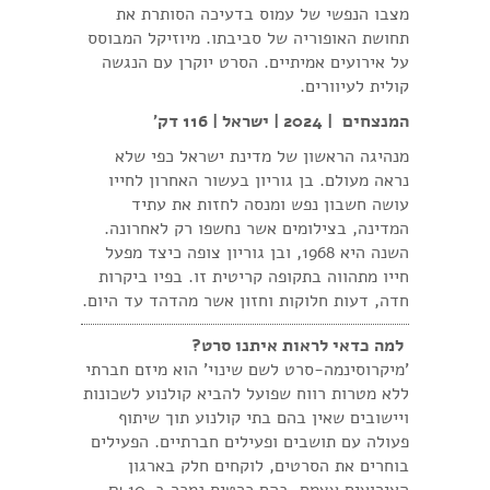
מצבו הנפשי של עמוס בדעיכה הסותרת את
תחושת האופוריה של סביבתו. מיוזיקל המבוסס
על אירועים אמיתיים. הסרט יוקרן עם הנגשה
קולית לעיוורים.
המנצחים | 2024 | ישראל | 116 דק'
מנהיגה הראשון של מדינת ישראל כפי שלא
נראה מעולם. בן גוריון בעשור האחרון לחייו
עושה חשבון נפש ומנסה לחזות את עתיד
המדינה, בצילומים אשר נחשפו רק לאחרונה.
השנה היא 1968, ובן גוריון צופה כיצד מפעל
חייו מתהווה בתקופה קריטית זו. בפיו ביקרות
חדה, דעות חלוקות וחזון אשר מהדהד עד היום.
למה כדאי לראות איתנו סרט?
'מיקרוסינמה-סרט לשם שינוי' הוא מיזם חברתי
ללא מטרות רווח שפועל להביא קולנוע לשכונות
ויישובים שאין בהם בתי קולנוע תוך שיתוף
פעולה עם תושבים ופעילים חברתיים. הפעילים
בוחרים את הסרטים, לוקחים חלק בארגון