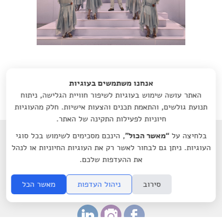
אנחנו משתמשים בעוגיות
«
הקודם
: 08.07.24
הבא
: 24.06.24
»
האתר עושה שימוש בעוגיות לשיפור חוויית הגלישה, ניתוח
תנועת גולשים, והתאמת תכנים והצעות אישיות. חלק מהעוגיות
חיוניות לפעילות התקינה של האתר.
בלחיצה על
“מאשר הכול”
, הינכם מסכימים לשימוש בכל סוגי
קולנוע קהילתי
אודות
לוח הקרנות
העוגיות. ניתן גם לבחור לאשר רק את העוגיות החיוניות או לנהל
את ההעדפות שלכם.
מיקרוסינמה בארגונים
מיקרוסינמה VOD
סירוב
ניהול העדפות
מאשר הכל
צרו קשר
ABOUT