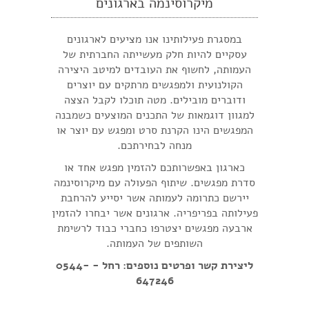
מיקרוסינמה בארגונים
במסגרת פעילותינו אנו מציעים לארגונים
עסקיים להיות חלק מעשייתה החברתית של
העמותה, לחשוף את העובדים למיטב היצירה
הקולנועית ולמפגשים מרתקים עם יוצרים
ודוברים מובילים. מטה תוכלו לקבל הצצה
למגוון דוגמאות של התכנים המוצעים כשמבנה
המפגשים הינו הקרנת סרט ומפגש עם יוצר או
מנחה לבחירתכם.
כארגון באפשרותכם להזמין מפגש אחד או
סדרת מפגשים. שיתוף הפעולה עם מיקרוסינמה
יירשם כתרומה לעמותה אשר יסייע להרחבת
פעילותה בפריפריה. ארגונים אשר יבחרו להזמין
ארבעה מפגשים יצטרפו כחברי כבוד לרשימת
השותפים של העמותה.
ליצירת קשר ופרטים נוספים: רחל - 0544-
647246