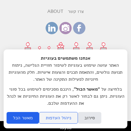
צרו קשר
ABOUT
אנחנו משתמשים בעוגיות
האתר עושה שימוש בעוגיות לשיפור חוויית הגלישה, ניתוח
עיצוב:
רותם ביקסנשפנר
ודנה הדר
תנועת גולשים, והתאמת תכנים והצעות אישיות. חלק מהעוגיות
חיוניות לפעילות התקינה של האתר.
עמותת מיקרוסינמה-סרט לשם שינוי הנה עמותה רשומה מס'
580603157, בעלת אישור תקין ומוכרת כמוסד ציבורי לעניין תרומות
בלחיצה על
“מאשר הכול”
, הינכם מסכימים לשימוש בכל סוגי
לפי סעיף 46 לפקודת מס הכנסה.
העוגיות. ניתן גם לבחור לאשר רק את העוגיות החיוניות או לנהל
© 2014 by Microcinema.IL All rights reserved
את ההעדפות שלכם.
סירוב
ניהול העדפות
מאשר הכל
folyou