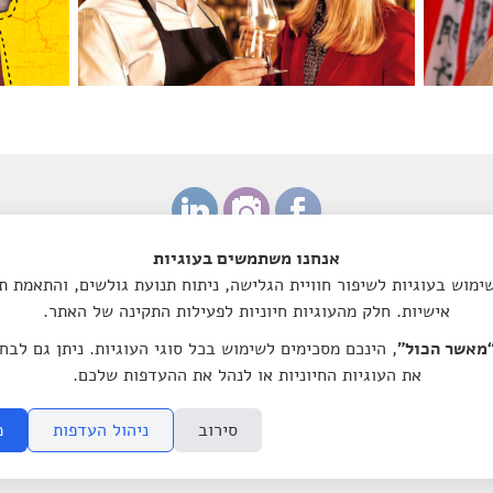
04.08.2026 | 19:30
אהבה ויין - קאנטרי קהילתי בארבור
ה
אנחנו משתמשים בעוגיות
מוש בעוגיות לשיפור חוויית הגלישה, ניתוח תנועת גולשים, והתאמת ת
אישיות. חלק מהעוגיות חיוניות לפעילות התקינה של האתר.
מאשר הכול”
, הינכם מסכימים לשימוש בכל סוגי העוגיות. ניתן גם לבח
עיצוב:
רותם ביקסנשפנר
ודנה הדר
את העוגיות החיוניות או לנהל את ההעדפות שלכם.
אישור תקין ומוכרת כמוסד ציבורי לעניין תרומות לפי סעיף 46 לפקודת מס הכנסה.
סירוב
ניהול העדפות
מ
© 2014 by Microcinema.IL All rights reserved