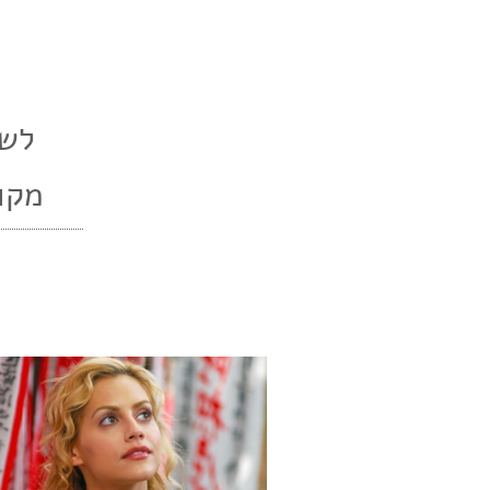
לשכ
מקו