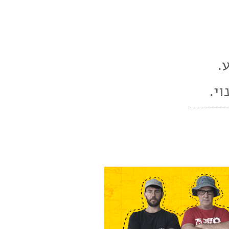
ע.
י.