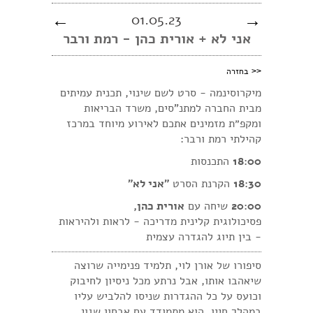
←
01.05.23
→
אני לא + אורית כהן - רמת ורבר
<<
בחזרה
מיקרוסינמה - סרט לשם שינוי, תכנית עמיתים
מבית החברה למתנ"סים, משרד הבריאות
ומקפ״ת מזמינים אתכם לאירוע מיוחד במרכז
קהילתי רמת ורבר:
18:00
התכנסות
18:30
הקרנת הסרט
״אני לא״
20:00
שיחה עם
אורית כהן,
פסיכולוגית קלינית מדריכה - לראות ולהיראות
- בין תיוג להגדרה עצמית
סיפורו של אורן לוי, תלמיד פנימייה שרוצה
שיאהבו אותו, אבל נרתע מכל ניסיון לחיבוק
וכועס על כל ההגדרות שניסו להלביש עליו
במהלך חייו. הוא מתמודד עם אבחון שגוי