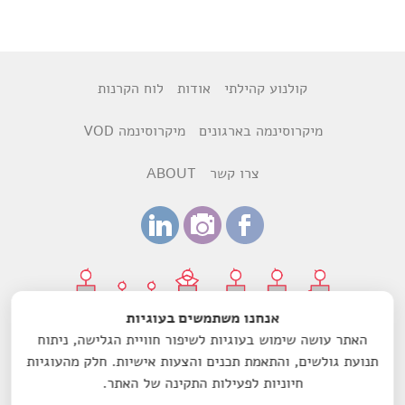
קולנוע קהילתי
אודות
לוח הקרנות
מיקרוסינמה בארגונים
מיקרוסינמה VOD
צרו קשר
ABOUT
אנחנו משתמשים בעוגיות
האתר עושה שימוש בעוגיות לשיפור חוויית הגלישה, ניתוח
עיצוב:
רותם ביקסנשפנר
ודנה הדר
תנועת גולשים, והתאמת תכנים והצעות אישיות. חלק מהעוגיות
חיוניות לפעילות התקינה של האתר.
עמותת מיקרוסינמה-סרט לשם שינוי הנה עמותה רשומה מס'
580603157, בעלת אישור תקין ומוכרת כמוסד ציבורי לעניין תרומות