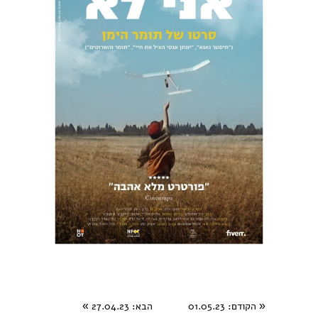
«
הקודם
: 01.05.23
הבא
: 27.04.23
»