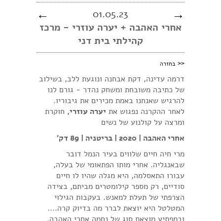
←
01.05.23
→
אחרי האהבה + יערה עוזרי - מרכז
קהילתי בית דני
<<
בחזרה
דרמה עדינה, דקת אבחנה ונוגעת ללב, בשילוב
של כתיבה משובחת ומשחק נהדר - גורם לנו
להרגיש שאנחנו באמת מכירים את גיבוריו.
לאחר ההקרנה נפגוש את
יערה עוזרי,
חוקרת
ומרצה על קולנוע של נשים
אחרי האהבה | 2020 | בריטניה | 89 דק'
מרי חיה חיים שלווים בעיר הנמל דובר
שבאנגליה. אחרי מותו הפתאומי של בעלה,
עבורו התאסלמה, היא מגלה שהיו לו חיים
סודיים, רק מספר קילומטרים מביתם, בצידה
הצרפתי של תעלת למאנש. בעקבות הגילוי
המטלטל היא יוצאת לברר מה בדיוק קרה....
ובמפתיע מוצאת סוג של נחמה אחרי האהבה.