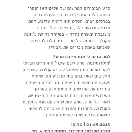
סרט הביכורים המרשים של
אלים קאן
הוקרן
בפסטיבלים המובילים ברחבי העולם וזכה
בפרסים רבים. הסרט הוא דרמה עדינה, דקת
אבחנה ונוגעת ללב, והשילוב של כתיבה
משובחת ומשחק נהדר - במיוחד זה של ג'ואנה
סקנלן בדמותה של מרי - גורם לנו להרגיש
שאנחנו באמת מכירים את גיבוריו.
למה כדאי לראות איתנו סרט?
'מיקרוסינמה-סרט לשם שינוי' הוא מיזם חברתי
ללא מטרות רווח שפועל להביא קולנוע לשכונות
ויישובים שאין בהם בתי קולנוע תוך שיתוף
פעולה עם תושבים ופעילים חברתיים. הפעילים
בוחרים את הסרטים, לוקחים חלק בארגון
האירועים עצמם, בהם כרטיס נמכר ב-10 ₪.
לאחר כל סרט, מתקיימת שיחה עם מנחה מעולם
הקולנוע, התרבות והחברה שמטרתה להעלות
נושאים שרלוונטיים לצופים וחייהם.
01.05.2023 | 19:30
מרכז קהילתי בית דני, סמטת כביר 4, תל