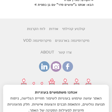
הבא
: אנחנו ב"עושים סדר" עם בן כספית
»
קולנוע קהילתי
אודות
לוח הקרנות
מיקרוסינמה בארגונים
מיקרוסינמה VOD
צרו קשר
ABOUT
אנחנו משתמשים בעוגיות
האתר עושה שימוש בעוגיות לשיפור חוויית הגלישה, ניתוח
עיצוב:
רותם ביקסנשפנר
ודנה הדר
תנועת גולשים, והתאמת תכנים והצעות אישיות. חלק מהעוגיות
חיוניות לפעילות התקינה של האתר.
עמותת מיקרוסינמה-סרט לשם שינוי הנה עמותה רשומה מס'