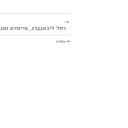
→
רחל ליכטנברג, מייסדת ומנכ
<<
בחזרה