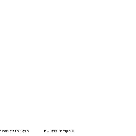
«
הקודם
: ללא שם
הבא
: מגזין גפרור