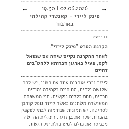
←
02.06.2026 | 19:30
→
פינק ליידי - קאנטרי קהילתי
בארבור
<<
בחזרה
הקרנת הסרט ״
פינק ליידי
״.
לאחר ההקרנה נקיים שיחה עם
שמואל
לקס, פעיל בארגון חברותא ללהט"בים
דתיים
לייזר ובתי אוהבים אחד את השני, יש להם
שלושה ילדים, הם חיים בקהילה יהודית
חרדית, תחת כללים נוקשים. חיי המשפחה
המאושרת משתנים כאשר לייזר נופל קורבן
לסחיטה. יש תמונות שגורמות לבתי לפקפק
בהכרות שלה את בן זוגה. התגלית החדשה
מכניסה את כולם למערבולת של רגשות