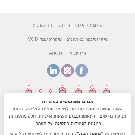
קולנוע קהילתי
אודות
לוח הקרנות
מיקרוסינמה בארגונים
מיקרוסינמה VOD
צרו קשר
ABOUT
אנחנו משתמשים בעוגיות
האתר עושה שימוש בעוגיות לשיפור חוויית הגלישה, ניתוח
עיצוב:
רותם ביקסנשפנר
ודנה הדר
תנועת גולשים, והתאמת תכנים והצעות אישיות. חלק מהעוגיות
חיוניות לפעילות התקינה של האתר.
עמותת מיקרוסינמה-סרט לשם שינוי הנה עמותה רשומה מס'
580603157, בעלת אישור תקין ומוכרת כמוסד ציבורי לעניין תרומות
בלחיצה על
“מאשר הכול”
, הינכם מסכימים לשימוש בכל סוגי