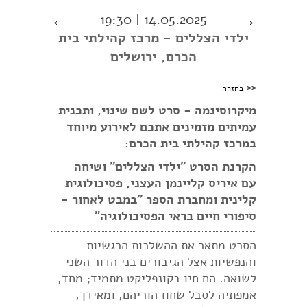
←
14.05.2025 | 19:30
→
ילדי הצללים - מרכז קהילתי בית
הכרם, ירושלים
<<
בחזרה
מיקרוסינמה - סרט לשם שינוי, ותכנית
עמיתים מזמינים אתכם לאירוע מיוחד
במרכז קהילתי בית הכרם:
הקרנת הסרט ״ילדי הצללים״ ו
שיחה
עם
איריס קליינמן העצני
, פסיכולוגית
קלינית ומחברת הספר ״במבט לאחור -
סיפורי חיים בראי הפסיכולוגיה״
הסרט מתאר את ההשלכות הרגשיות
והנפשיות אצל הגיבורים בני הדור השני
לשואה. הם חיו בקונפליקט מתמיד; מחד,
אמפתיה לסבל שחוו הוריהם, ומאידך,