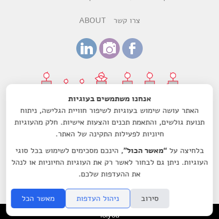
צרו קשר
ABOUT
אנחנו משתמשים בעוגיות
האתר עושה שימוש בעוגיות לשיפור חוויית הגלישה, ניתוח
עיצוב:
רותם ביקסנשפנר
ודנה הדר
תנועת גולשים, והתאמת תכנים והצעות אישיות. חלק מהעוגיות
חיוניות לפעילות התקינה של האתר.
עמותת מיקרוסינמה-סרט לשם שינוי הנה עמותה רשומה מס'
580603157, בעלת אישור תקין ומוכרת כמוסד ציבורי לעניין תרומות
בלחיצה על
“מאשר הכול”
, הינכם מסכימים לשימוש בכל סוגי
לפי סעיף 46 לפקודת מס הכנסה.
העוגיות. ניתן גם לבחור לאשר רק את העוגיות החיוניות או לנהל
© 2014 by Microcinema.IL All rights reserved
את ההעדפות שלכם.
סירוב
ניהול העדפות
מאשר הכל
folyou