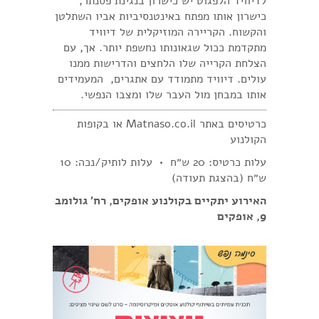
לדיוויד הלפגוט יש כישרון בנגינת פסנתר,
כישרון אותו מפתח באינטנסיביות אביו השתלטן
והקשוח. הקריירה המוזיקלית של דיוויד
מתקדמת ככול שגאונותו נחשפת יותר. אך, עם
הצלחת הקרייה שלו הלחצים והדרישות ממנו
עולים. דיוויד מתמודד עם אתגרים, המעמידים
אותו במבחן מול העבר שלו ומצבו הנפשי.
כרטיסים באתר Matnaso.co.il או בקופות
הקולנוע
עלות כרטיס: 20 ש״ח • עלות לותיק/נכה: 10
ש״ח (בהצגת תעודה)
האירוע יתקיים בקולנוע אופקים, רח׳ גולומב
9, אופקים