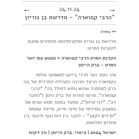
←
24.11.24
→
״הרבי קפוארה״ - מדרשת בן גוריון
<<
בחזרה
מדרשת בן גוריון ומיקרוסינמה מזמינים אתכם
להקרנת הסרט:
הקרנת הסרט הרבי קפוארה + מפגש עם יוצר
הסרט – ברק היימן
איך הופך נער חרדי ביישן למאסטר עולמי
בקפוארה וכיצד מגיבה הקהילה החרדית של בני
ברק למהפכה שהוא נחוש לחולל בה? "הרבי
קפוארה", סרטו החדש של ברק הימן ("החבר
דב", "דני קרוון"), מתעד במשך חמש שנים את
המאבק הסיזיפי של מיקי חייט, מייסד עמותת
"חרדים לקצב" – לחבר בין רוח וגוף ולגשר בין
פחדים וחלומות.
ישראל 2024 | בימוי: ברק היימן | 70 דקות