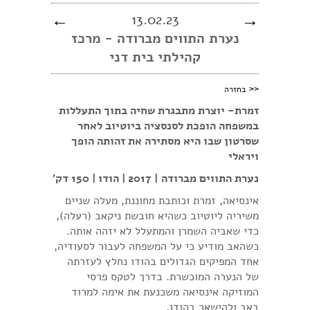
←
13.02.23
→
נערת התווים מברודה - מרכז
קהילתי בית דני
<<
בחזרה
זמרת- יוצרת מתבגרת שחיה בתוך התעללות
במשפחה הופכת לסנסציה ביוטיוב לאחר
שסרטון שבו היא מסתירה את זהותה הופך
ויראלי
נערת התווים מברודה
| 2017 | הודו | 150 דק'
אינסיאה, זמרת וכותבת מחוננת, מעלה שניים
משיריה ליוטיוב כשהיא חובשת ניקאב (רעלה),
כדי שאביה השמרן והמתעלל לא יזהה אותה.
כשהאב מודיע כי על המשפחה לעבור לסעודיה,
אחד המפיקים הגדולים בהודו נחלץ לעזרתה
של הנערה המוכשרת. בדרך לטקס פרסי
המוזיקה אינסיאה משכנעת את אימה למרוד
באב ולהישאר בהודו.