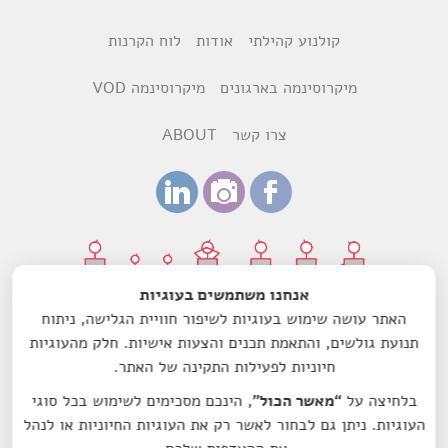
קולנוע קהילתי
אודות
לוח הקרנות
מיקרוסינמה בארגונים
מיקרוסינמה VOD
צרו קשר
ABOUT
אנחנו משתמשים בעוגיות
האתר עושה שימוש בעוגיות לשיפור חוויית הגלישה, ניתוח
עיצוב:
רותם ביקסנשפנר
ודנה הדר
תנועת גולשים, והתאמת תכנים והצעות אישיות. חלק מהעוגיות
חיוניות לפעילות התקינה של האתר.
עמותת מיקרוסינמה-סרט לשם שינוי הנה עמותה רשומה מס'
580603157, בעלת אישור תקין ומוכרת כמוסד ציבורי לעניין תרומות
בלחיצה על
“מאשר הכול”
, הינכם מסכימים לשימוש בכל סוגי
לפי סעיף 46 לפקודת מס הכנסה.
העוגיות. ניתן גם לבחור לאשר רק את העוגיות החיוניות או לנהל
© 2014 by Microcinema.IL All rights reserved