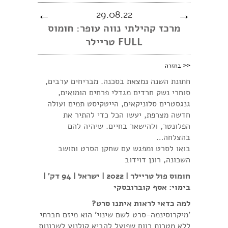
←
29.08.22
→
מרכז קהילתי נווה עופר: חומוס
FULL טריילר
<<
בחזרה
חתונת השנה נמצאת בסכנה. מבריחים ערבים,
סוחרי נשק חרדים מגדלי פרחים הומואים,
גנגסטרים סלוניקאים, הייטקיסט תמים ועולה
חדשה מצרפת, יעשו הכל כדי להתיר את
הפלונטר, ולהישאר בחיים. שיהיה להם
בהצלחה…
בואו לסרט ומפגש עם שחקן הסרט ותושב
השכונה, רונן דוידוב
חומוס פול טריילר | 2022 | ישראל | 94 דק' |
בימוי: אסף קוברובסקי
למה כדאי לראות איתנו סרט?
'מיקרוסינמה-סרט לשם שינוי' הוא מיזם חברתי
ללא מטרות רווח שפועל להביא קולנוע לשכונות