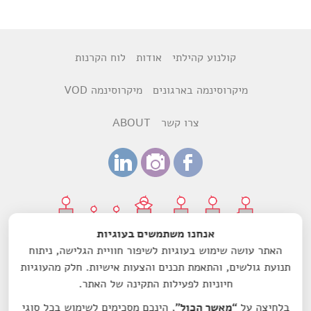
קולנוע קהילתי
אודות
לוח הקרנות
מיקרוסינמה בארגונים
מיקרוסינמה VOD
צרו קשר
ABOUT
אנחנו משתמשים בעוגיות
האתר עושה שימוש בעוגיות לשיפור חוויית הגלישה, ניתוח
עיצוב:
רותם ביקסנשפנר
ודנה הדר
תנועת גולשים, והתאמת תכנים והצעות אישיות. חלק מהעוגיות
חיוניות לפעילות התקינה של האתר.
עמותת מיקרוסינמה-סרט לשם שינוי הנה עמותה רשומה מס'
580603157, בעלת אישור תקין ומוכרת כמוסד ציבורי לעניין תרומות
בלחיצה על
“מאשר הכול”
, הינכם מסכימים לשימוש בכל סוגי