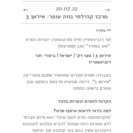
←
20.07.22
→
מרכז קהילתי נווה עופר: איראן 3
<<
בחזרה
חני רובינשטיין וחיה מורגנשטרן יוצרות הסרט
"אש באוויר" שוב מפתיעות!
איראן 3 | 120 דק׳ | ישראל | בימוי: חני
רובינשטיין
בעבודה חסרת תקדים שתשאיר אתכם פעורי פה
"איראן 3". דרמה אנושית מרגשת בהפקת ענק
שטרם נראתה כמותה
הקרנה לנשים ונערות בלבד
למה כדאי לראות איתנו סרט?
'מיקרוסינמה-סרט לשם שינוי' הוא מיזם חברתי
ללא מטרות רווח שפועל להביא קולנוע לשכונות
ויישובים שאין בהם בתי קולנוע תוך שיתוף