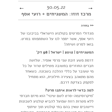
←
30.05.22
→
מרכז זוזו: המשגיחים + רועי אסף
<<
בחזרה
מגדולי הסרטים בקולנוע הישראלי בכיכובו של
רועי אסף, אשר יספר לנו על השתתפותו בסרט.
בואו לסרט ושיחה!
המשגיחים | 2012 | ישראל | 98 דק'
דרמת פשע זוכת שני פרסי אופיר. שלושה
חברים החוזרים בתשובה מטילים טרור על כל
מי שעובר על כללי ההלכה בשכונה. כשאחד
מהם מתאהב בצעירה חילונית, הוא מתחיל
לפקפק בצדקת דרכם.
למה כדאי לראות איתנו סרט?
'מיקרוסינמה-סרט לשם שינוי' הוא מיזם חברתי
ללא מטרות רווח שפועל להביא קולנוע לשכונות
ויישובים שאין בהם בתי קולנוע תוך שיתוף