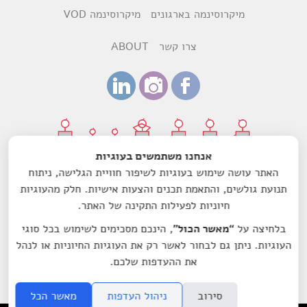
מיקרוסינמה בארגונים
מיקרוסינמה VOD
צרו קשר
ABOUT
אנחנו משתמשים בעוגיות
האתר עושה שימוש בעוגיות לשיפור חוויית הגלישה, ניתוח
עיצוב:
רותם ביקסנשפנר
ודנה הדר
תנועת גולשים, והתאמת תכנים והצעות אישיות. חלק מהעוגיות
חיוניות לפעילות התקינה של האתר.
עמותת מיקרוסינמה-סרט לשם שינוי הנה עמותה רשומה מס'
580603157, בעלת אישור תקין ומוכרת כמוסד ציבורי לעניין תרומות
בלחיצה על
“מאשר הכול”
, הינכם מסכימים לשימוש בכל סוגי
לפי סעיף 46 לפקודת מס הכנסה.
העוגיות. ניתן גם לבחור לאשר רק את העוגיות החיוניות או לנהל
© 2014 by Microcinema.IL All rights reserved
את ההעדפות שלכם.
סירוב
ניהול העדפות
מאשר הכל