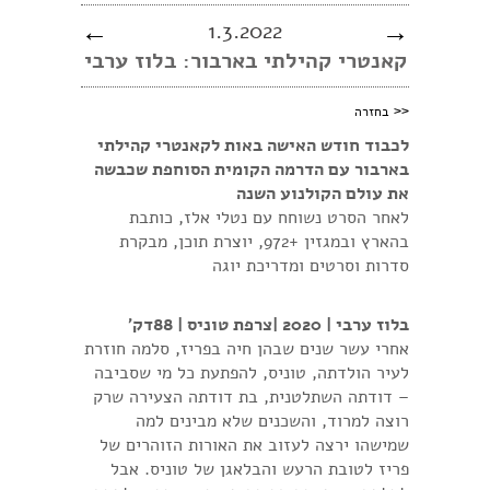
←
1.3.2022
→
קאנטרי קהילתי בארבור: בלוז ערבי
<<
בחזרה
לכבוד חודש האישה באות לקאנטרי קהילתי
בארבור עם הדרמה הקומית הסוחפת שכבשה
את עולם הקולנוע השנה
לאחר הסרט נשוחח עם נטלי אלז, כותבת
בהארץ ובמגזין +972, יוצרת תוכן, מבקרת
סדרות וסרטים ומדריכת יוגה
בלוז ערבי | 2020 |צרפת טוניס | 88דק'
אחרי עשר שנים שבהן חיה בפריז, סלמה חוזרת
לעיר הולדתה, טוניס, להפתעת כל מי שסביבה
– דודתה השתלטנית, בת דודתה הצעירה שרק
רוצה למרוד, והשכנים שלא מבינים למה
שמישהו ירצה לעזוב את האורות הזוהרים של
פריז לטובת הרעש והבלאגן של טוניס. אבל