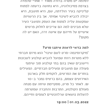
לסלמה יש מטרה ברורה מאוד – אחרי שלמדה
בצרפת פסיכולוגיה, היא נחושה בדעתה לפתוח
קליניקה בעיר הולדתה, שם, היא חושבת, היא
יכולה להביא לשינוי אמיתי. אך בין הרשויות
שמקשות עליה לפתוח את העסק ותושבי העיר
שלא מבינים למה הם צריכים לחלוק פרטים
אישיים על חייהם עם אישה זרה, האם יש לה
מקום?
למה כדאי לראות איתנו סרט?
'מיקרוסינמה-סרט לשם שינוי' הוא מיזם חברתי
ללא מטרות רווח שפועל להביא קולנוע לשכונות
ויישובים שאין בהם בתי קולנוע תוך שיתוף
פעולה עם תושבים ופעילים חברתיים. הפעילים
בוחרים את הסרטים, לוקחים חלק בארגון
האירועים עצמם, בהם כרטיס נמכר ב-10
₪. לאחר כל סרט, מתקיימת שיחה עם מנחה
מעולם הקולנוע, התרבות והחברה שמטרתה
להעלות נושאים שרלוונטיים לצופים וחייהם.
01.03.2022 | 19:00