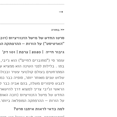
→
<<
בחזרה
סרטו החדש של מישל הזנוויציוס (זוכ
״הארטיסט״) על הורות — ההרפתקה המ
גיבור חייה | 2020 | צרפת | 101 דק'
עומר סי ("מחוברים לחיים") הוא ג׳יבי,
בתו . בלילות לפני השינה הוא ממציא ע
המתרחשים בעולם קולנועי עשיר ובכולם
שלוש שנים מאוחר יותר, סופיה כבר כמ
לגבש סיפורים משלה, בהם אביה כבר 
הראשי וג'יבי צריך למצוא דרך להישאר ג
החדש של מישל הזנוויציוס (זוכה האוס
על הורות — ההרפתקה המופלאה ביותר.
למה כדאי לראות איתנו סרט?