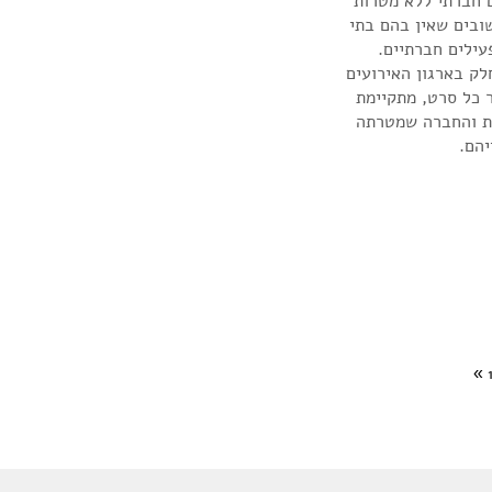
ם חברתי ללא מטרות
שובים שאין בהם בתי
עילים חברתיים.
לק בארגון האירועים
נמכר ב־10 ₪. לאחר כל סרט, מתקיימת
ות והחברה שמטרתה
יהם.
»