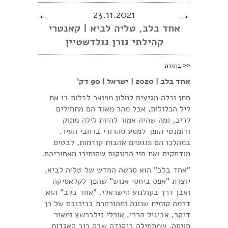
←
23.11.2021
→
אחד בלב, טליה לביא | קאנטרי
קהילתי גורן גולדשטיין
<<
בחזרה
אחד בלב | 2020 | ישראל | 90 דק'
חתן וכלה מגיעים למלון מפואר לבלות בו את
ליל הכלולות, אבל מהר מאוד הם מתחילים
לריב, ומה שהיה אמור להיות לילה מתוק
ורומנטי הופך למסע סהרורי ברחבי העיר.
במהלכו הם פוגשים אהבות קודמות, לבטים
מודחקים ואת חיי הרווקות שהותירו מאחוריהם.
"אחד בלב" הוא סרטה החדש של טליה לביא,
יוצרת "אפס ביחסי אנוש" שהפך לקלאסיקה
ואבן דרך בקולנוע הישראלי. "אחד בלב" הוא
דרמה קומית שנונה ומהורהרת בכיכובם של רן
דנקר, אביגיל הררי, אורלי זילברשץ ומאיר
סויסה, שמתחילה בנקודה שבה רוב האגדות