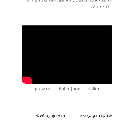
עקשן לא פחות ממנו, והקונפליקט ביניהם הוא
בלתי נמנע.
Baba Joon - trailer - באבא ג׳ון
«
הקודם
: 27.03.19
הבא
: 26.03.19
»