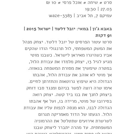
סרט # שיחה # אוכל פרסי # 10 ₪
27.03 | 19:30
עמיקם 7, תל אביב | waze-3383
באבא ג'ון | במאי: יובל דלשד | ישראל 2015 |
91 דקות
סרטו עטור הפרסים של יובל דלשד. יצחק מנהל
את המשק המשפחתי, לול תרנגולי הודו שהקים
אביו כשהיגרו מאיראן לישראל. כשבנו מוטי
מגיע לגיל 13, יצחק מלמדו את עבודת הלול,
במטרה שימשיך את מסורת המשפחה בגאווה.
אך מוטי לא אוהב את עבודת הלול, אהבתו
הגדולה היא שיפוץ גרוטאות והחזרתן לחיים.
אימו שרה רוצה לפשר בניהם ומנגד סבו דוחק
ביצחק לחנך את בנו ביד קשה. יצחק רואה
בסירובו של מוטי, מרידה בו, ועל אף אהבתו
הגדולה לבנו, הוא מנסה לכפות עליו את עבודת
הלול. הגעתו של הדוד מאמריקה תגרום
לשרשרת אירועים שתטלטל את ההרמוניה
המשפחתית. עד מהרה יתברר ליצחק שבנו