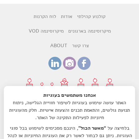
קולנוע קהילתי
אודות
לוח הקרנות
מיקרוסינמה בארגונים
מיקרוסינמה VOD
צרו קשר
ABOUT
אנחנו משתמשים בעוגיות
האתר עושה שימוש בעוגיות לשיפור חוויית הגלישה, ניתוח
עיצוב:
רותם ביקסנשפנר
ודנה הדר
תנועת גולשים, והתאמת תכנים והצעות אישיות. חלק מהעוגיות
חיוניות לפעילות התקינה של האתר.
עמותת מיקרוסינמה-סרט לשם שינוי הנה עמותה רשומה מס'
580603157, בעלת אישור תקין ומוכרת כמוסד ציבורי לעניין תרומות
בלחיצה על
“מאשר הכול”
, הינכם מסכימים לשימוש בכל סוגי
לפי סעיף 46 לפקודת מס הכנסה.
העוגיות. ניתן גם לבחור לאשר רק את העוגיות החיוניות או לנהל