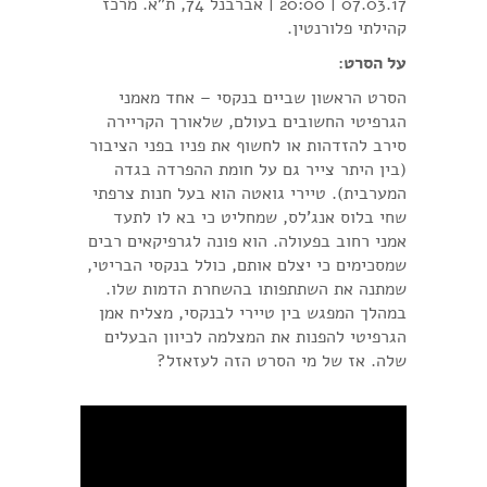
07.03.17 | 20:00 | אברבנל 74, ת"א. מרכז
קהילתי פלורנטין.
על הסרט:
הסרט הראשון שביים בנקסי – אחד מאמני
הגרפיטי החשובים בעולם, שלאורך הקריירה
סירב להזדהות או לחשוף את פניו בפני הציבור
(בין היתר צייר גם על חומת ההפרדה בגדה
המערבית). טיירי גואטה הוא בעל חנות צרפתי
שחי בלוס אנג'לס, שמחליט כי בא לו לתעד
אמני רחוב בפעולה. הוא פונה לגרפיקאים רבים
שמסכימים כי יצלם אותם, כולל בנקסי הבריטי,
שמתנה את השתתפותו בהשחרת הדמות שלו.
במהלך המפגש בין טיירי לבנקסי, מצליח אמן
הגרפיטי להפנות את המצלמה לכיוון הבעלים
שלה. אז של מי הסרט הזה לעזאזל?